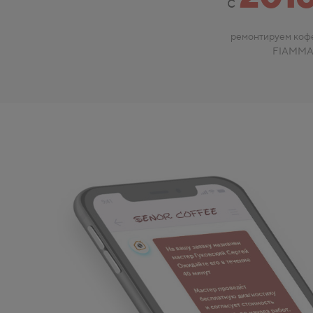
с
ремонтируем ко
FIAMM