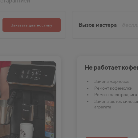
с гарантией
Вызов мастера
-
беспл
Заказать диагностику
Не работает кофе
Замена жерновов
Ремонт кофемолки
Ремонт электродвига
Замена щеток силово
агрегата