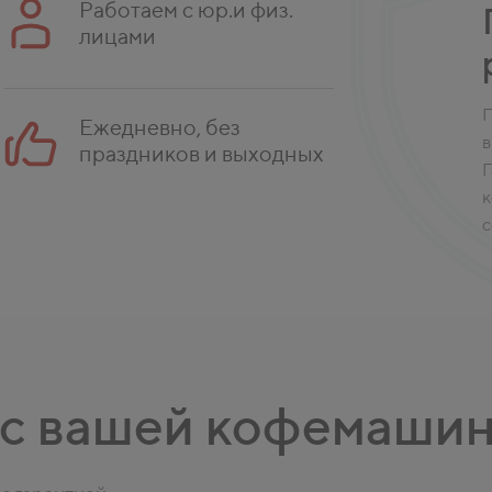
Работаем с юр.и физ.
лицами
П
Ежедневно, без
в
праздников и выходных
Г
к
с
 с вашей кофемаши