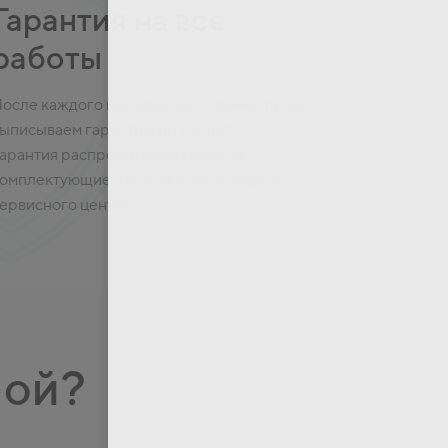
Гарантия на все
работы
осле каждого выполненного ремонта мы
ыписываем гарантию до 2-х лет.
арантия распространяется как на
омплектующие, так и на услуги нашего
ервисного центра.
ной?