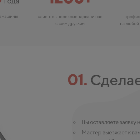
года
фемашины
клиентов порекомендовали нас
профил
A
своим друзьям
на любой
01.
Сделае
Вы оставляете заявку 
Мастер выезжает к вам