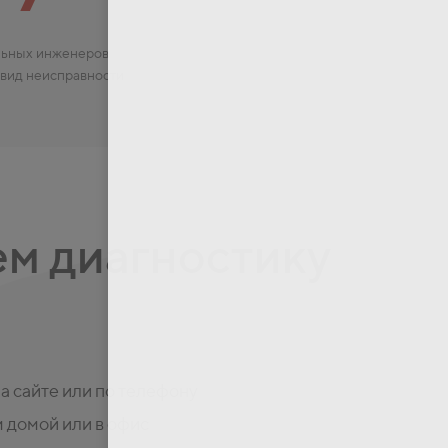
ьных инженеров
 вид неисправности
м диагностику
на сайте или по телефону
 домой или в офис