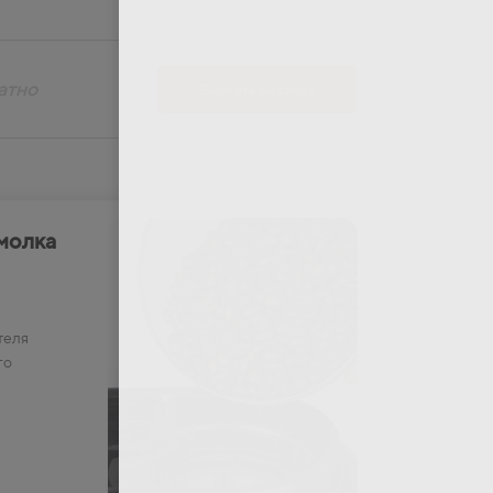
атно
Вызвать мастера
молка
теля
го