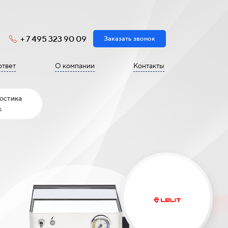
+ 7 495 323 90 09
Заказать звонок
ответ
О компании
Контакты
остика
д