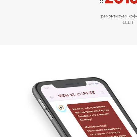
с
ремонтируем ко
LELIT