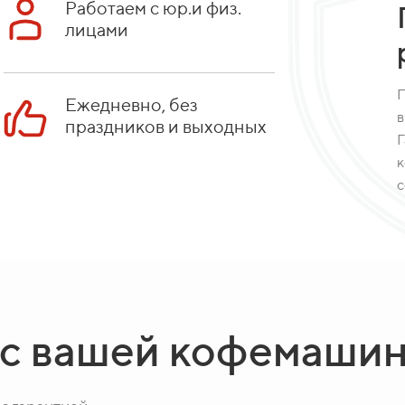
Работаем с юр.и физ.
лицами
П
Ежедневно, без
в
праздников и выходных
Г
к
с
 с вашей кофемаши