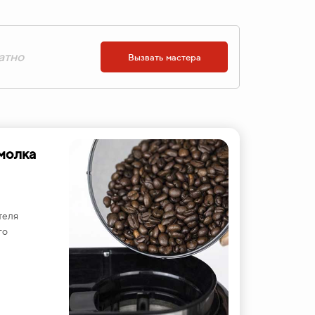
атно
Вызвать мастера
молка
теля
го