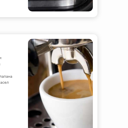
и
ы
лапана
масел