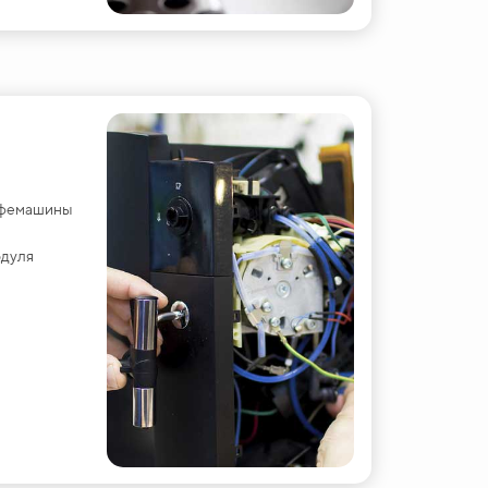
офемашины
одуля