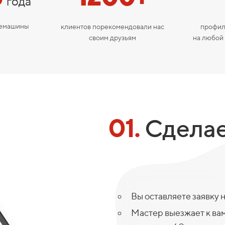
года
фемашины
клиентов порекомендовали нас
профил
своим друзьям
на любой
01.
Сделае
Вы оставляете заявку 
Мастер выезжает к вам