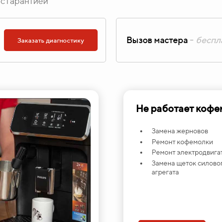
с гарантией
Вызов мастера
-
беспл
Заказать диагностику
Не работает кофе
Замена жерновов
Ремонт кофемолки
Ремонт электродвига
Замена щеток силово
агрегата