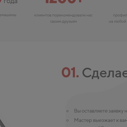
года
фемашины
клиентов порекомендовали нас
профил
своим друзьям
на любой
01.
Сделае
Вы оставляете заявку 
Мастер выезжает к вам