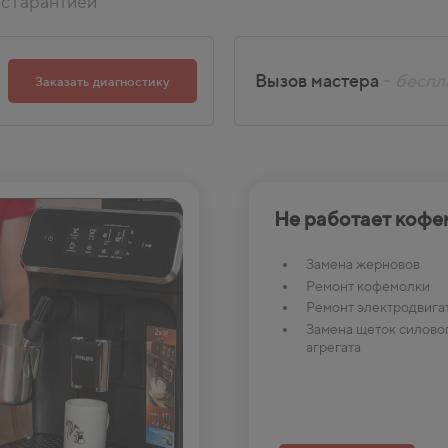
с гарантией
Вызов мастера
-
беспл
Заказать диагностику
Не работает кофе
Замена жерновов
Ремонт кофемолки
Ремонт электродвига
Замена щеток силово
агрегата