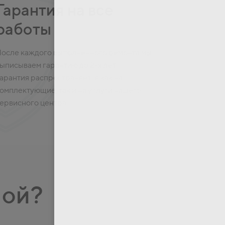
Гарантия на все
работы
осле каждого выполненного ремонта мы
ыписываем гарантию до 2-х лет.
арантия распространяется как на
омплектующие, так и на услуги нашего
ервисного центра.
ной?