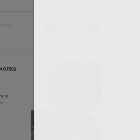
атно
Вызвать мастера
молка
теля
го