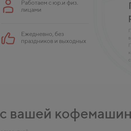
Работаем с юр.и физ.
лицами
П
Ежедневно, без
в
праздников и выходных
Г
к
с
 с вашей кофемаши