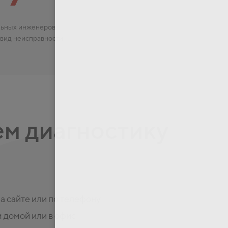
ьных инженеров
 вид неисправности
м диагностику
на сайте или по телефону
 домой или в офис